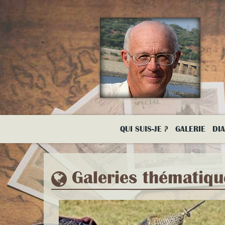
Aller
au
contenu
principal
QUI SUIS-JE ?
GALERIE
DI
Galeries thématiqu