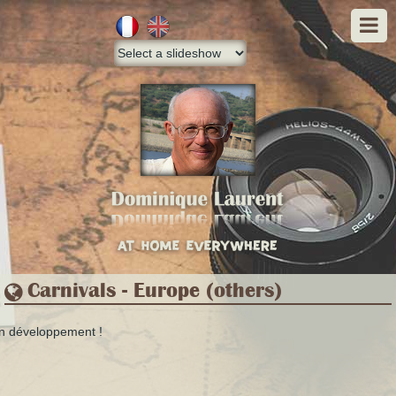
Skip
to
main
content
Carnivals - Europe (others)
n développement !