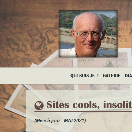
Aller
au
contenu
principal
QUI SUIS-JE ?
GALERIE
DI
Sites cools, insoli
(Mise à jour : MAI 2021)