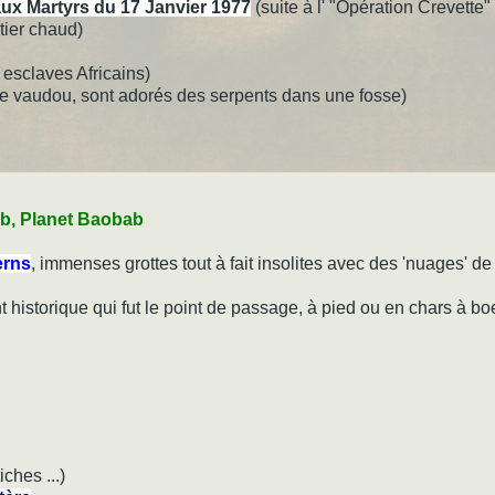
x Martyrs du 17 Janvier 1977
(suite à l' "Opération Crevette
tier chaud)
tis ...
esclaves Africains)
e vaudou, sont adorés des serpents dans une fosse)
b, Planet Baobab
erns
, immenses grottes tout à fait insolites avec des 'nuages' de 
 historique qui fut le point de passage, à pied ou en chars à boeu
tiches ...)