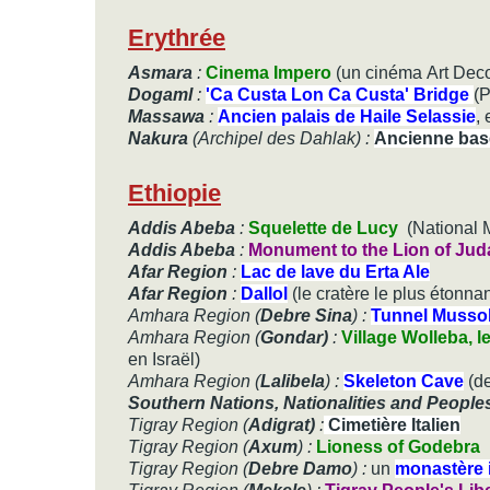
Erythrée
Asmara
:
Cinema Impero
(un cinéma Art Deco 
Dogaml
:
'Ca Custa Lon Ca Custa' Bridge
(P
Massawa
:
Ancien palais de Haile Selassie
,
Nakura
(Archipel des Dahlak) :
Ancienne bas
Ethiopie
Addis Abeba
:
Squelette de Lucy
(Natio
Addis Abeba
:
Monument to the Lion of Jud
Afar Region
:
Lac de lave du Erta Ale
Afar Region
:
Dallol
(le cratère le plus éton
Amhara Region (
Debre Sina
) :
Tunnel Mussol
Amhara Region (
Gondar)
:
Village Wolleba, l
en Israël)
Amhara Region (
Lalibela
) :
Skeleton Cave
(de
Southern Nations, Nationalities and People
Tigray Region (
Adigrat)
:
Cimetière Italien
Tigray Region (
Axum
) :
Lioness of Godebra
Tigray Region (
Debre Damo
) :
un
monastère i