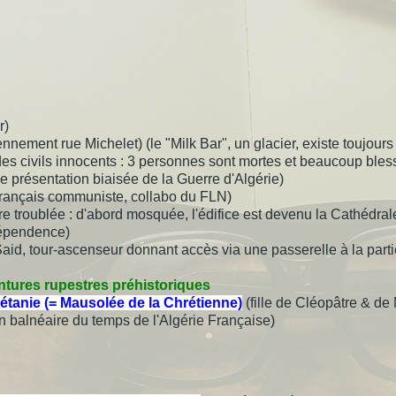
yr)
nnement rue Michelet) (le "Milk Bar", un glacier, existe toujours
t des civils innocents : 3 personnes sont mortes et beaucoup bl
ne présentation biaisée de la Guerre d'Algérie)
un Français communiste, collabo du FLN)
oire troublée : d'abord mosquée, l'édifice est devenu la Cathédra
ndépendence)
Said, tour-ascenseur donnant accès via une passerelle à la parti
tures rupestres préhistoriques
étanie (= Mausolée de la Chrétienne)
(fille de Cléopâtre & de
on balnéaire du temps de l'Algérie Française)