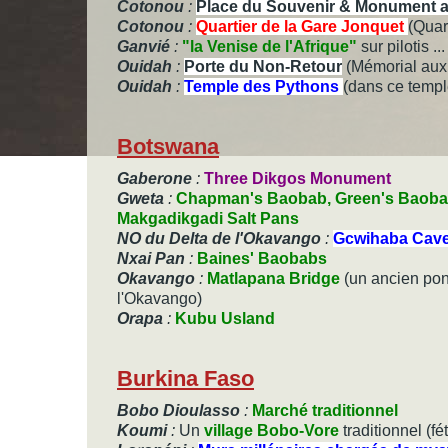
Cotonou
:
Place du Souvenir & Monument au
Cotonou
:
Quartier de la Gare Jonquet
(Quar
Ganvié
:
"la Venise de l'Afrique"
sur pilo
Ouidah
:
Porte du Non-Retour
(Mémorial aux 
Ouidah
:
Temple des Pythons
(dans ce templ
Botswana
Gaberone
:
Three Dikgos Monument
Gweta
:
Chapman's Baobab, Green's Baoba
Makgadikgadi Salt Pans
NO du Delta de l'Okavango
:
Gcwihaba Cav
Nxai Pan
:
Baines' Baobabs
Okavango
:
Matlapana Bridge
(un ancien pont
l'Okavango)
Orapa
:
Kubu Usland
Burkina Faso
Bobo Dioulasso
:
Marché traditionnel
Koumi
:
Un
village Bobo-Vore
traditionnel
(fé