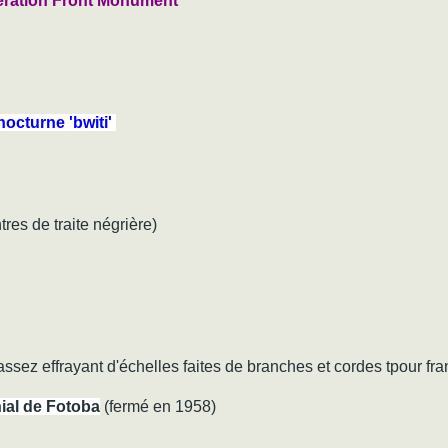
beration Front Monument
 nocturne 'bwiti'
res de traite négrière)
sez effrayant d'échelles faites de branches et cordes tpour fran
ial de Fotoba
(fermé en 1958)