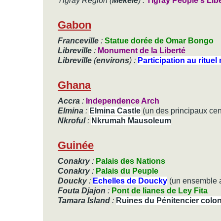
Tigray Region (
Mekele
) :
Tigray People's Li
Gabon
Franceville
:
Statue dorée de Omar Bongo
Libreville
:
Monument de la Liberté
Libreville
(
environs
) :
Participation au rituel
Ghana
Accra
:
Independence Arch
Elmina
:
Elmina Castle
(un des principaux cent
Nkroful
:
Nkrumah Mausoleum
Guinée
Conakry
:
Palais des Nations
Conakry
:
Palais du Peuple
Doucky
:
Echelles de Doucky
(un ensemble as
Fouta Djajon
:
Pont de lianes de Ley Fita
Tamara Island
:
Ruines du Pénitencier colon