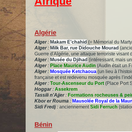
Afrique
Algérie
Alger
:
Makam E'chahid
(= Mémorial du Mart
Alger
:
Milk Bar, rue Didouche Mourad
(ancie
Guerre d'Algérie, une attaque terroriste visan
Alger
:
Musée du Djihad
(intéressant, mais u
Alger
:
Place Maurice Audin
(Audin était 
Alger
:
Mosquée Ketchaoua
(un lieu à l'hist
française et est redevenu mosquée après l'i
Alger
:
Tour-Ascenseur du Port
(Place Port 
Hoggar
:
Assekrem
Tassili n'Ajjer
:
Formations rocheuses & pein
Kbor er Rouma
:
Mausolée Royal de la Maur
Sidi Fredj
:
anciennement
Sidi Ferruch
(stati
Bénin