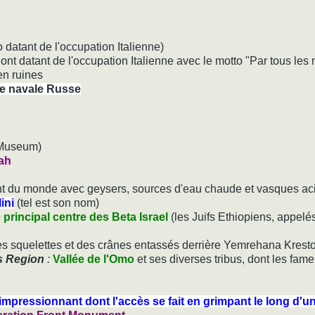
datant de l'occupation Italienne)
ont datant de l'occupation Italienne avec le motto "Par tous le
 en ruines
e navale Russe
nal Museum)
ah
nant du monde avec geysers, sources d'eau chaude et vasques ac
ini
(tel est son nom)
e principal centre des Beta Israel
(les Juifs Ethiopiens, appelé
s squelettes et des crânes entassés derrière Yemrehana K
s Region
:
Vallée de l'Omo
et ses diverses tribus, dont les fam
mpressionnant dont l'accès se fait en grimpant le long d'u