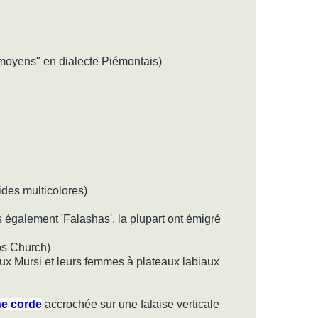
s moyens" en dialecte Piémontais)
ides multicolores)
s également 'Falashas', la plupart ont émigré
restos Church)
eux Mursi et leurs femmes à plateaux labiaux
ne corde
accrochée sur une falaise verticale