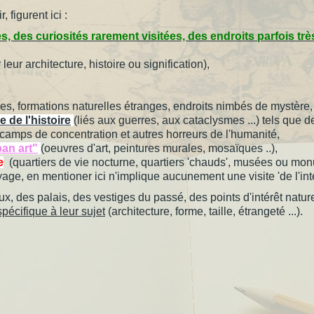
 figurent ici :
tes, des curiosités rarement visitées, des endroits parfois trè
leur architecture, histoire ou signification),
res, formations naturelles étranges, endroits nimbés de mystère, 
e de l'histoire
(liés aux guerres, aux cataclysmes ...) tels
camps de concentration et autres horreurs de l'humanité,
ban art"
(oeuvres d'art, peintures murales, mosaïques ..),
e
(quartiers de vie nocturne, quartiers 'chauds', musées ou mo
, en mentioner ici n'implique aucunement une visite 'de l'intéri
x, des palais, des vestiges du passé, des points d'intérêt nature
spécifique à leur sujet
(architecture, forme, taille, étrangeté ...).