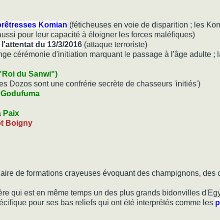
 prêtresses Komian
(féticheuses en voie de disparition ; les Ko
ussi pour leur capacité à éloigner les forces maléfiques)
'attentat du 13/3/2016
(attaque terroriste)
nge cérémonie d'initiation marquant le passage à l'âge adulte ; la
 "Roi du Sanwi")
 les Dozos sont une confrérie secrète de chasseurs 'initiés')
s Godufuma
 Paix
t Boigny
aire de formations crayeuses évoquant des champignons, des 
ère qui est en même temps un des plus grands bidonvilles d'E
fique pour ses bas reliefs qui ont été interprétés comme les
p