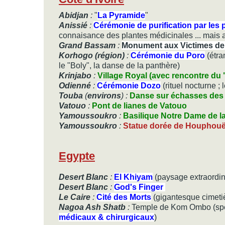
Abidjan
:
"
La Pyramide
"
Anissié
:
Cérémonie de purification par les
connaisance des plantes médicinales ... mais a
Grand Bassam
:
Monument aux Victimes de l
Korhogo (région)
:
Cérémonie du Poro
(étra
le "Boly", la danse de la panthère)
Krinjabo
:
Village Royal (avec rencontre du
Odienné
:
Cérémonie Dozo
(rituel nocturne ;
Touba
(
environs
) :
Danse sur échasses de
Vatouo
:
Pont de lianes de Vatouo
Yamoussoukro
:
Basilique Notre Dame de la
Yamoussoukro
:
Statue dorée de Houphouë
Egypte
Desert Blanc
:
El Khiyam
(paysage extraordin
Desert Blanc
:
God's Finger
Le Caire
:
Cité des Morts
(gigantesque cimeti
Nagoa Ash Shatb
:
Temple de Kom Ombo (spéci
médicaux & chirurgicaux
)