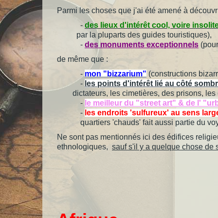
Parmi les choses que j'ai été amené à découvrir,
-
des lieux d'intérêt cool, voire insoli
par la pluparts des guides touristiques),
-
des monuments exceptionnels
(pour 
de même que :
-
mon "bizzarium"
(constructions bizar
-
les points d'intérêt lié au côté sombr
dictateurs, les cimetières, des prisons, les 
-
le meilleur du "street art" & de l' "ur
-
les endroits 'sulfureux' au sens larg
quartiers 'chauds' fait aussi partie du voyage
Ne sont pas mentionnés ici des édifices religieu
ethnologiques,
sauf s'il y a quelque chose de 