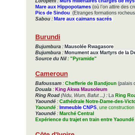
Loropéni
:
Murs millénaires chargés de mys
Mare aux Hippopotames
(où l'on attire des cr
Pics de Sindou
(Etranges formations rocheuses
Sabou
:
Mare aux caimans sacrés
Burundi
Bujumbura
:
Mausolée Rwagasore
Bujumbura
:
Monument aux Martyrs de la D
Source du Nil
:
"Pyramide"
Cameroun
Bafoussam
:
Chefferie de Bandjoun
(palais 
Douala
:
King Akwa Mausoleum
Ring Road
(Ndu, Wum, Bafut ...) :
La
Ring Ro
Yaoundé
:
Cathédrale Notre-Dame-des-Victo
Yaoundé
:
Immeuble CNPS
, une construction
Yaoundé
:
Marché Central
Expérience du trajet en train entre Yaound
Côte d'Ivoire