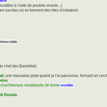
tère
ocodiles à l'aide de poulets vivants ..)
 sacrées où se tiennent des rites d'initiation)
émocratie
du chef des Bamiléké)
ad,
une mauvaise piste quand je l'ai parcourue, formant un cer
ires
 d'architecture inhabituelle de forme
ovoïde
é & Douala